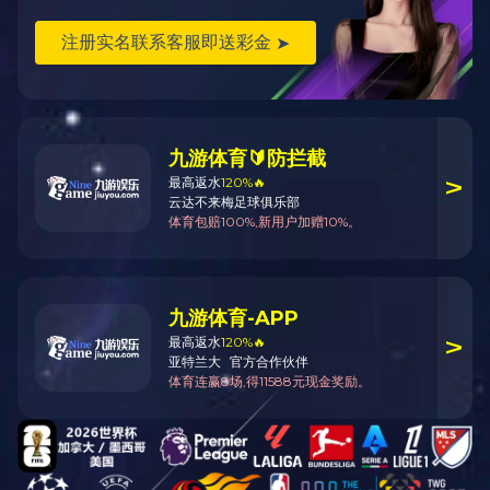
棒磨机和球磨机有什么区别？在磨矿工艺中棒磨机和球磨
机选型有何不同？
棒磨机和球磨机是常用的磨矿设备，它们在结构、工作原理和应
用方面有一些显著的区别。
MORE