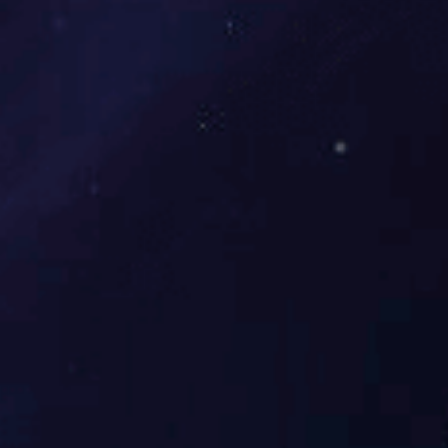
石墨因其卓越的导电性、导热性和润滑性而在工业中具有重要地
位。它广泛应用于电池、电极、导电材料、润滑剂和高温坩埚等
领域。此外，石墨是生产石墨烯的基础材料，这种纳米材料在电
MORE
子、能源和材料科学等方面展现出巨大的潜力，进一步提升了石
墨的重要性。