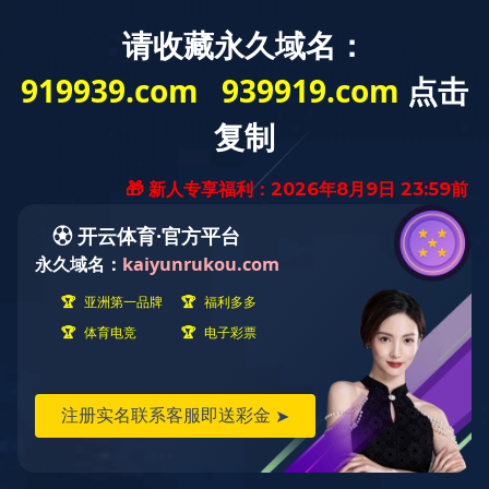
服务热线：
13562572222
0535-8936007
E-mail：admin@jinhaokuangji.cn
网站首页
走进开云电子体育_开云(中国)官方
开云电子体育_开云(中
行业动态
产品中心
国)官方新闻
选矿服务
首页
工程案例
服务体系