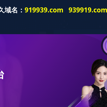
服务热线：
135625722
22
0535-8936007
中文
版
E-mail：admin@jinha
okuangji.cn
Engli
sh
品中
选矿服
工程案
服务体
务
例
系
GX型高效