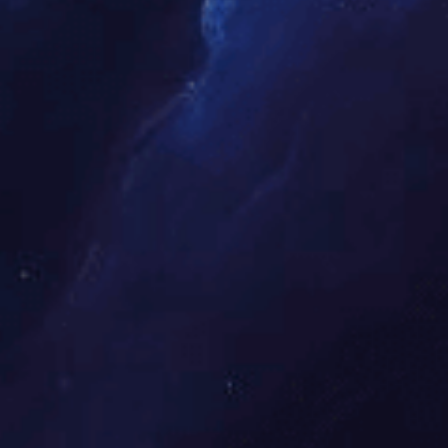
原理
案例