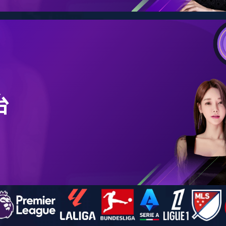
GX型高效浓缩机在不加絮
为：①中间受料桶长，底部
槽，以清除矿浆中附带的气
矿机
开云电子
关键词：
所属分类：
浓缩设备
135
产品咨询：
在线咨询