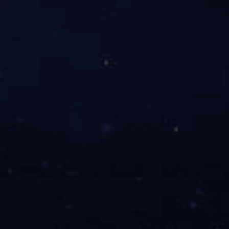
_开云(中国)官方
省招远市玲珑镇金麟路001号
+86-535-8936007