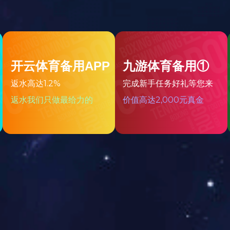
概述
型高效浓缩机在不加絮凝剂情况下为半高效浓缩机，与普通浓缩机相比其
直径受料盘，给矿均匀，平稳；②增加消气贮料槽，以清除矿浆中附带的
高。