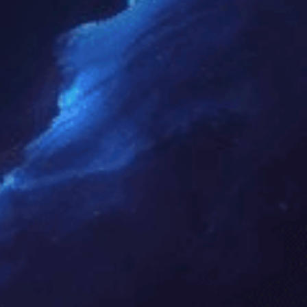
Y132S-8
2.2
10258
17320
Y132S-8
2.2
15980
23680
Y100L1-
2.2
25589
42756
4
Y112M-6
2.2
36050
59000
YCT200-
5.5
49694
65992
4A
YCT200-
5.5
59365
81238
4A