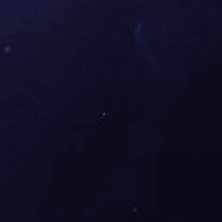
无
下一页